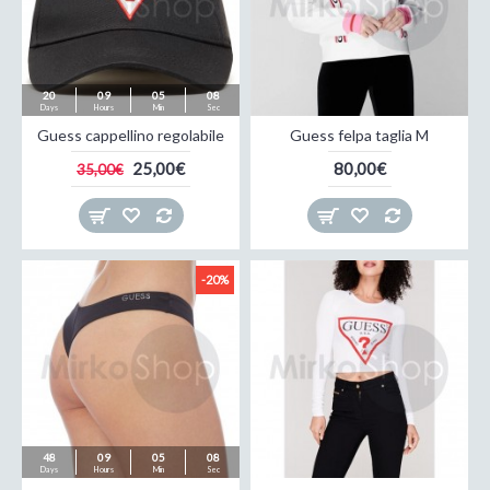
20
09
05
08
Days
Hours
Min
Sec
Guess cappellino regolabile
Guess felpa taglia M
25,00€
80,00€
35,00€
-20%
48
09
05
08
Days
Hours
Min
Sec