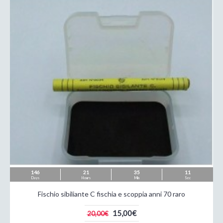
146
21
35
09
Days
Hours
Min
Sec
Fischio sibiliante C fischia e scoppia anni 70 raro
15,00€
20,00€