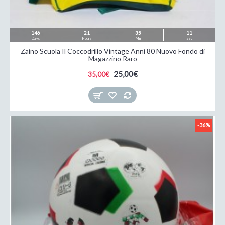
146
21
35
09
Days
Hours
Min
Sec
Zaino Scuola Il Coccodrillo Vintage Anni 80 Nuovo Fondo di
Magazzino Raro
25,00€
35,00€
-36%