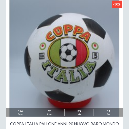
-30%
146
21
35
09
Days
Hours
Min
Sec
COPPA ITALIA PALLONE ANNI 90 NUOVO RARO MONDO