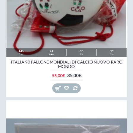
146
21
35
09
Days
Hours
Min
Sec
ITALIA 90 PALLONE MONDIALI DI CALCIO NUOVO RARO
MONDO
35,00€
55,00€