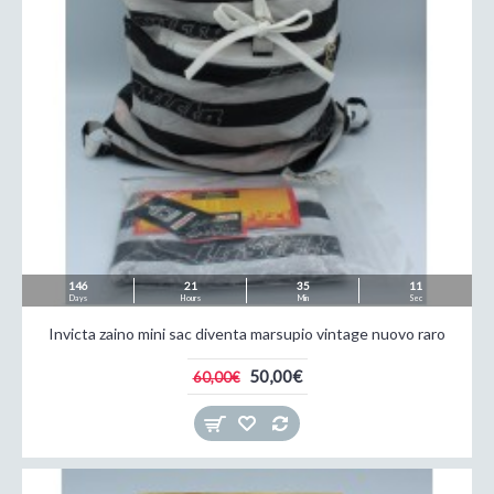
146
21
35
09
Days
Hours
Min
Sec
Invicta zaino mini sac diventa marsupio vintage nuovo raro
50,00€
60,00€