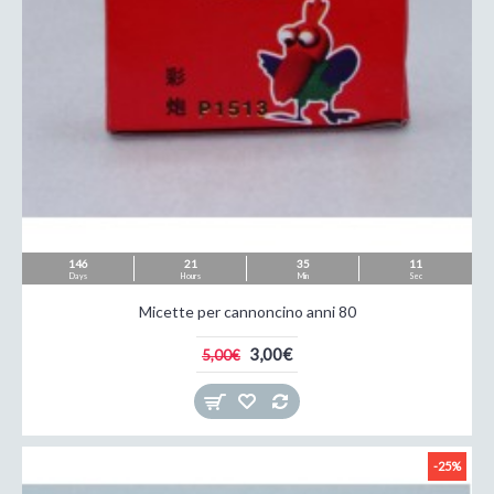
146
21
35
09
Days
Hours
Min
Sec
Micette per cannoncino anni 80
3,00€
5,00€
-25%