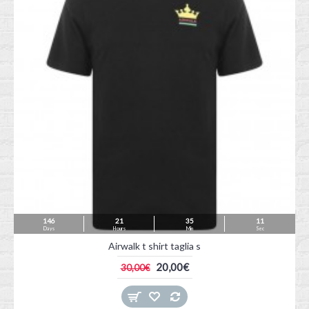
146
21
35
09
Days
Hours
Min
Sec
Airwalk t shirt taglia s
20,00€
30,00€