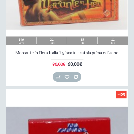
146
21
35
09
Days
Hours
Min
Sec
Mercante in Fiera Italia 1 gioco in scatola prima edizione
60,00€
90,00€
-40%